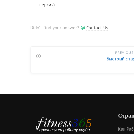
версия)
Didn't find your answer?
Contact Us
PREVIOUS
Быстрый ста
Стран
Как Ра