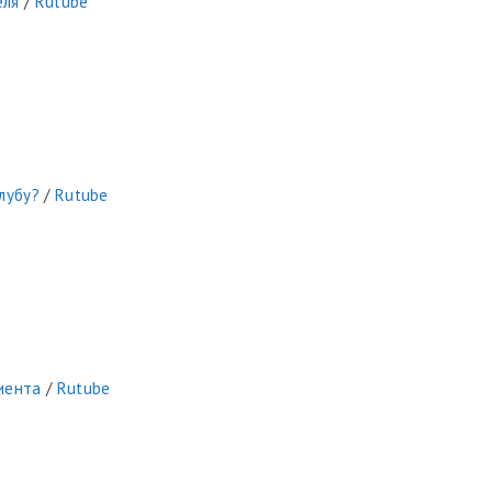
еля
/
Rutube
лубу?
/
Rutube
иента
/
Rutube