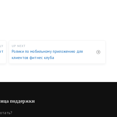
LY
UP NEXT
рт
Ролики по мобильному приложению для
клиентов фитнес клуба
ица поддержки
ботать?