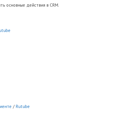
нять основные действия в CRM.
utube
лиенте
/
Rutube