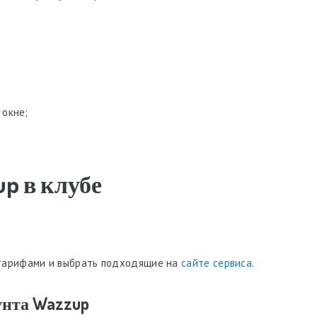
 окне;
p в клубе
 тарифами и выбрать подходящие на
сайте сервиса
.
унта Wazzup