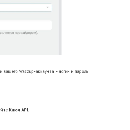
 вашего Wazzup-аккаунта – логин и пароль
уйте
Ключ API
.