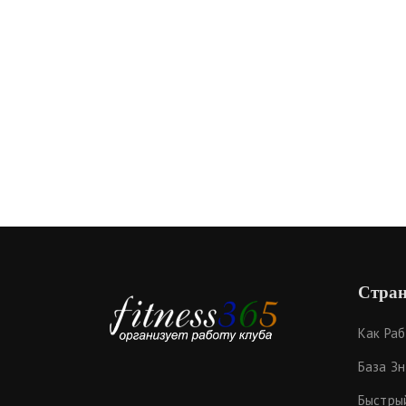
Стран
Как Ра
База З
Быстры