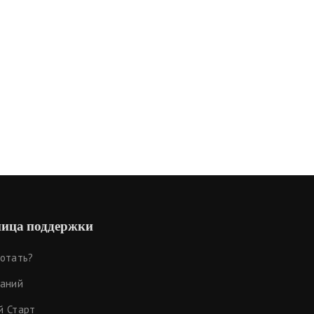
ица поддержки
ботать?
наний
й Старт