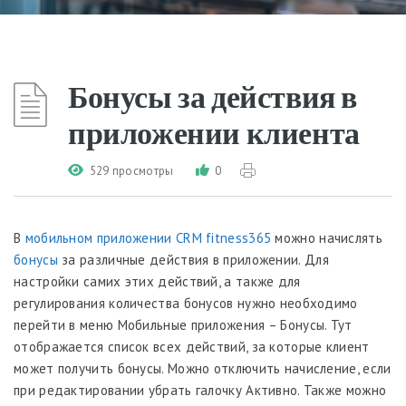
Бонусы за действия в
приложении клиента
529 просмотры
0
В
мобильном приложении
CRM fitness365
можно начислять
бонусы
за различные действия в приложении. Для
настройки самих этих действий, а также для
регулирования количества бонусов нужно необходимо
перейти в меню Мобильные приложения – Бонусы. Тут
отображается список всех действий, за которые клиент
может получить бонусы. Можно отключить начисление, если
при редактировании убрать галочку Активно. Также можно