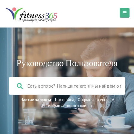
Руководство Пользователя
Частые запросы:
Настройка
,
Открыть посещение
,
Регистрация нового клиента