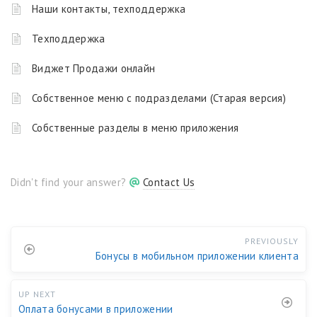
Наши контакты, техподдержка
Техподдержка
Виджет Продажи онлайн
Собственное меню с подразделами (Старая версия)
Собственные разделы в меню приложения
Didn't find your answer?
Contact Us
PREVIOUSLY
Бонусы в мобильном приложении клиента
UP NEXT
Оплата бонусами в приложении