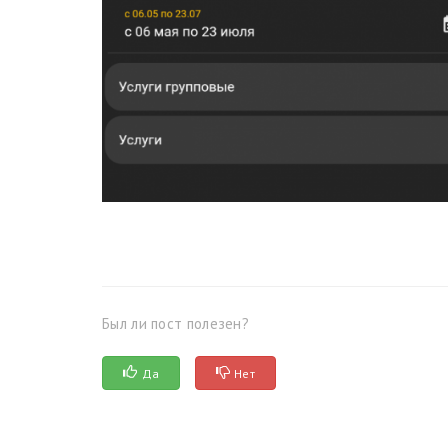
Был ли пост полезен?
Да
Нет