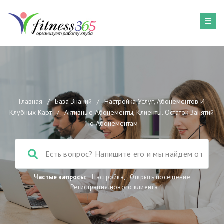
Главная
/
База Знаний
/
Настройка Услуг, Абонементов И
Клубных Карт
/
Активные Абонементы, Клиенты. Остаток Занятий
По Абонементам
Частые запросы:
Настройка
,
Открыть посещение
,
Регистрация нового клиента