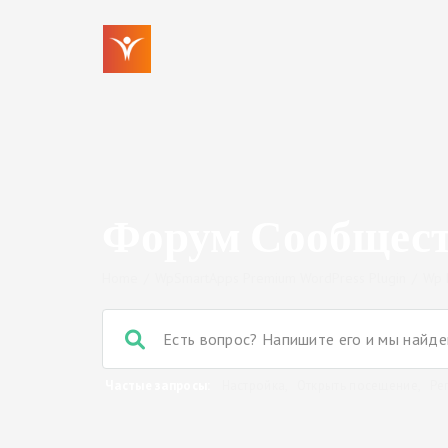
Форум Сообщес
Home
/
WpSmartApps Premium WordPress Plugin
/
Wp 
Частые запросы:
Настройка
,
Открыть посещение
,
Ре