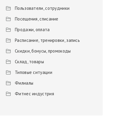
Пользователи, сотрудники
Посещения, списание
Продажи, оплата
Расписание, тренировки, запись
Скидки, бонусы, промокоды
Склад, товары
Типовые ситуации
Филиалы
Фитнес индустрия