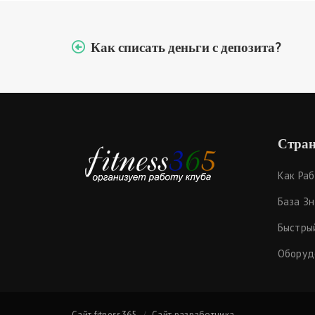
Как списать деньги с депозита?
Стран
Как Ра
База З
Быстры
Оборуд
Сайт fitness365
Сайт разработчика