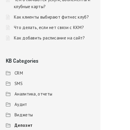
клубные карты?
Как клиенты выбирают фитнес клуб?
Что делать, если нет связи с ККМ?
Как добавить расписание на сайт?
KB Categories
CRM
SMS
Аналитика, отчеты
Аудит
Виджеты
Депозит