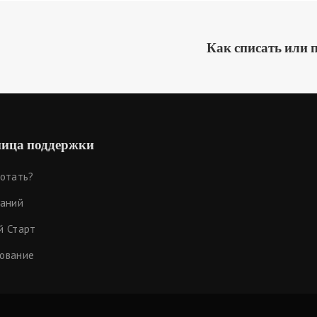
Как списать или 
ица поддержки
ботать?
наний
й Старт
ование