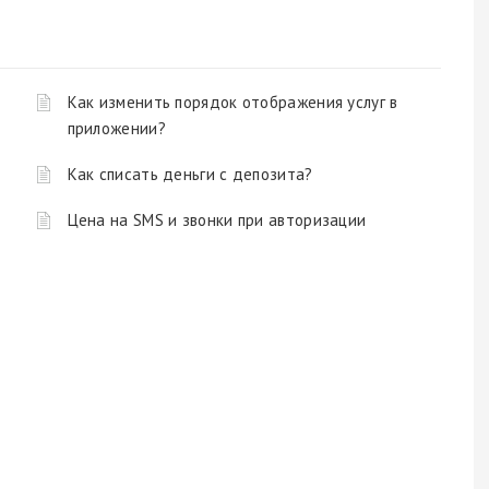
Как изменить порядок отображения услуг в
приложении?
Как списать деньги с депозита?
Цена на SMS и звонки при авторизации