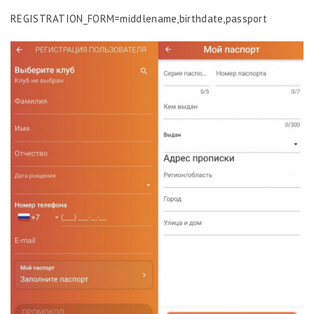
REGISTRATION_FORM=middlename,birthdate,passport