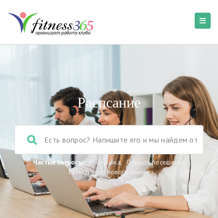
Распсание
Частые запросы:
Настройка
,
Открыть посещение
,
Регистрация нового клиента