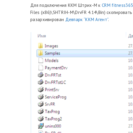
Для подключения ККМ Штрих-М к
CRM fitness36
Files (x86)\SHTRIH-M\DrvFR 4.14\Bin) скопировать
разархивирован
Девпарк “ККМ Агент”
.