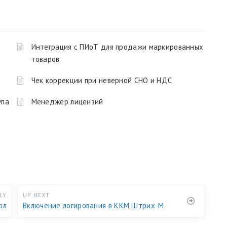
Интеграция с ПИоТ для продажи маркированных
товаров
Чек коррекции при неверной СНО и НДС
упа
Менеджер лицензий
LY
UP NEXT
ол
Включение логирования в ККМ Штрих-М