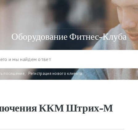
Оборудование Фитнес-Клуба
ть посещение
,
Регистрация нового клиента
ключения ККМ Штрих-М