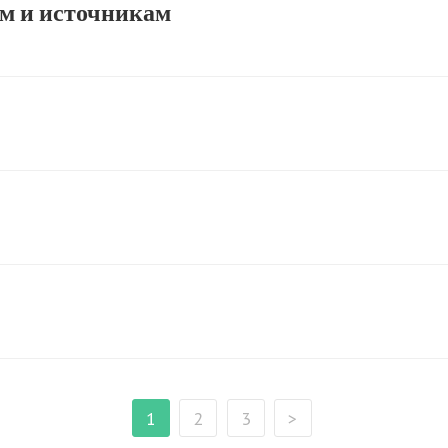
м и источникам
1
2
3
>