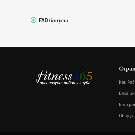
FAQ бонусы
Стран
Как Ра
База З
Быстры
Оборуд