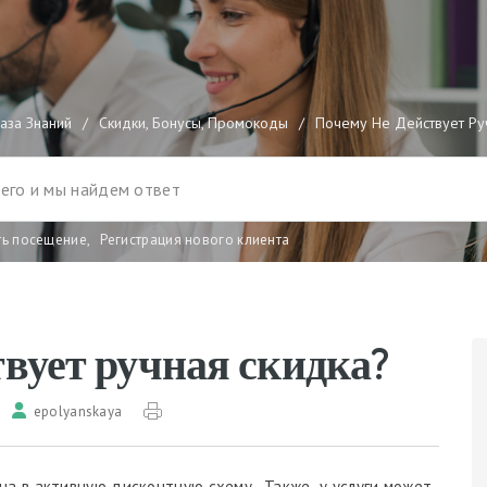
аза Знаний
/
Скидки, Бонусы, Промокоды
/
Почему Не Действует Ру
ть посещение
,
Регистрация нового клиента
твует ручная скидка?
epolyanskaya
ена в активную дисконтную схему. Также у услуги может