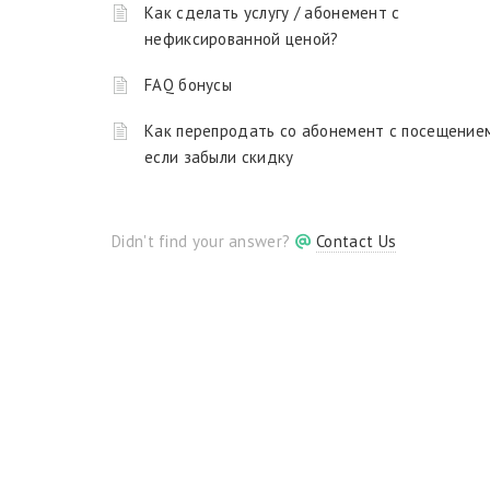
Как сделать услугу / абонемент с
нефиксированной ценой?
FAQ бонусы
Как перепродать со абонемент с посещением
если забыли скидку
Didn't find your answer?
Contact Us