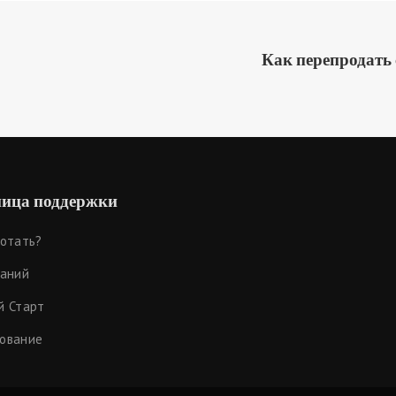
Как перепродать 
ица поддержки
ботать?
наний
й Старт
ование