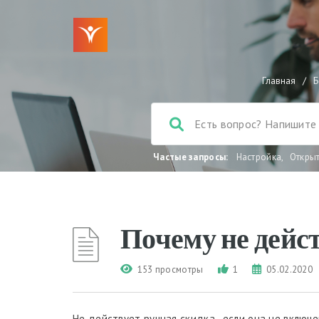
Главная
/
Б
Частые запросы:
Настройка
,
Откры
Почему не дейс
153 просмотры
1
05.02.2020
Не действует ручная скидка, если она не включ