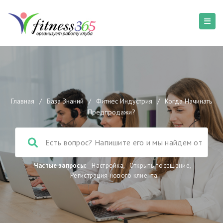
Главная
/
База Знаний
/
Фитнес Индустрия
/
Когда Начинать
Предпродажи?
Частые запросы:
Настройка
,
Открыть посещение
,
Регистрация нового клиента