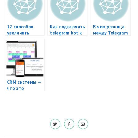
12 способов
Как подключить
В чем разница
увеличить
telegram bot к
между Telegram
посещаемость
фитнес клубу?
bot и Telegram?
фитнес клуба
CRM системы —
что это
простыми
словами?