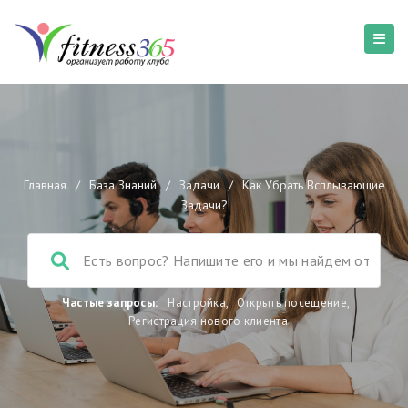
Главная
/
База Знаний
/
Задачи
/
Как Убрать Всплывающие
Задачи?
Частые запросы:
Настройка
,
Открыть посещение
,
Регистрация нового клиента