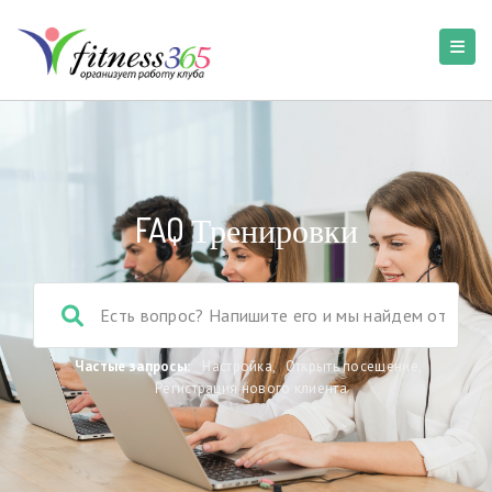
FAQ Тренировки
Частые запросы:
Настройка
,
Открыть посещение
,
Регистрация нового клиента