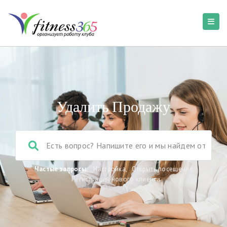
Удалить Продажу
Частые запросы:
Настройка
,
Открыть посещение
,
Регистрация нового клиента