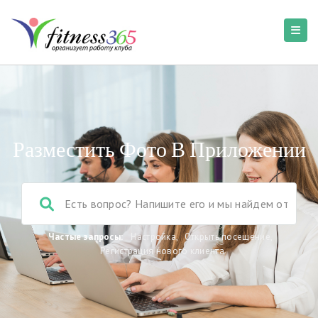
Разместить Фото В Приложении
Частые запросы:
Настройка
,
Открыть посещение
,
Регистрация нового клиента