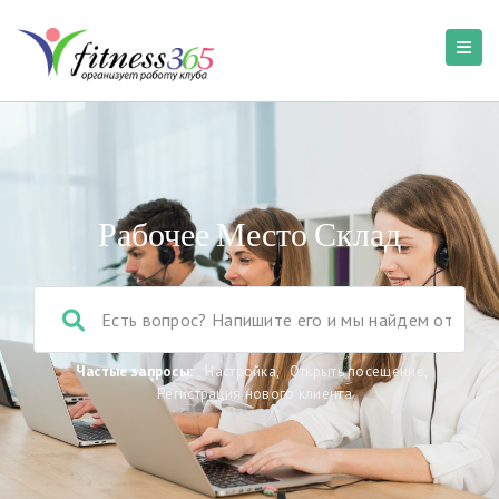
Рабочее Место Склад
Частые запросы:
Настройка
,
Открыть посещение
,
Регистрация нового клиента