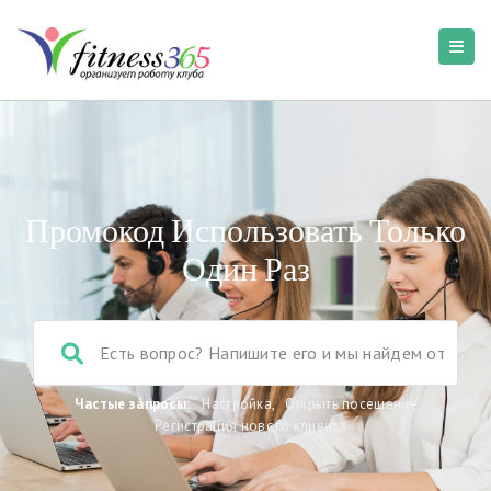
Промокод Использовать Только
Один Раз
Частые запросы:
Настройка
,
Открыть посещение
,
Регистрация нового клиента