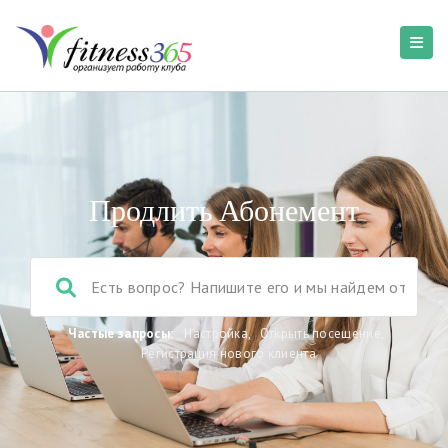
Продлить Абонемент
Частые запросы:
Настройка
,
Открыть посещение
,
Регистрация нового клиента