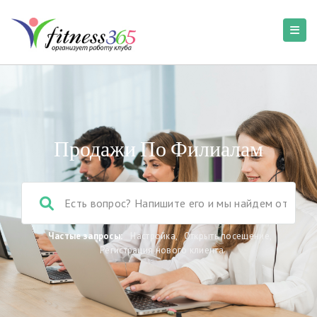
Продажи По Филиалам
Частые запросы:
Настройка
,
Открыть посещение
,
Регистрация нового клиента