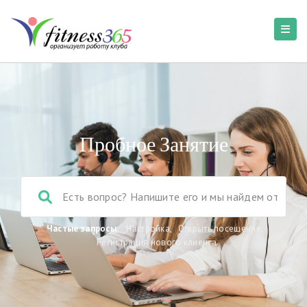
Пробное Занятие
Частые запросы:
Настройка
,
Открыть посещение
,
Регистрация нового клиента