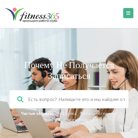
Почему Не Получается
Записаться
Частые запросы:
Настройка
,
Открыть посещение
,
Регистрация нового клиента