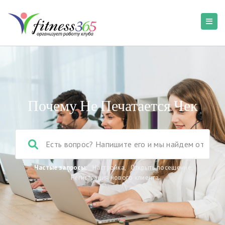
Почему Не Печатается Чек
Частые запросы:
Настройка
,
Открыть посещение
,
Регистрация нового клиента