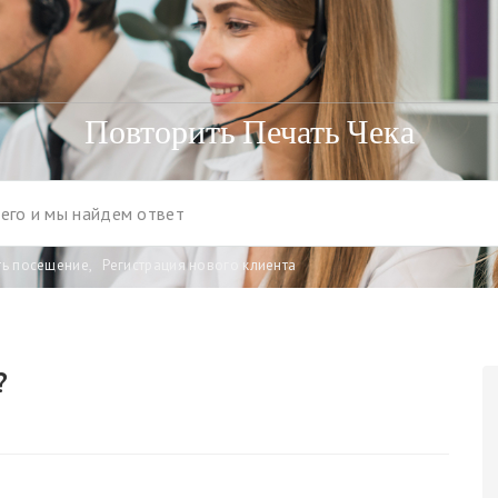
Повторить Печать Чека
ть посещение
,
Регистрация нового клиента
?