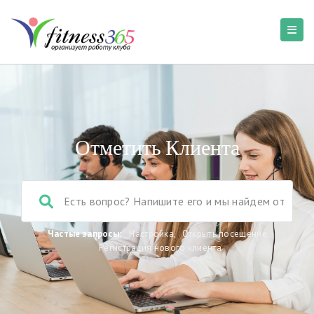
Отметить Клиента
Частые запросы:
Настройка
,
Открыть посещение
,
Регистрация нового клиента