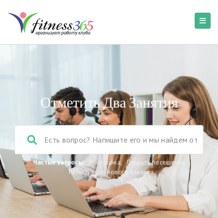
Отметить Два Занятия
Частые запросы:
Настройка
,
Открыть посещение
,
Регистрация нового клиента