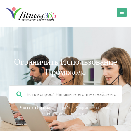
Ограничить Использование
Промокода
Частые запросы:
Настройка
,
Открыть посещение
,
Регистрация нового клиента