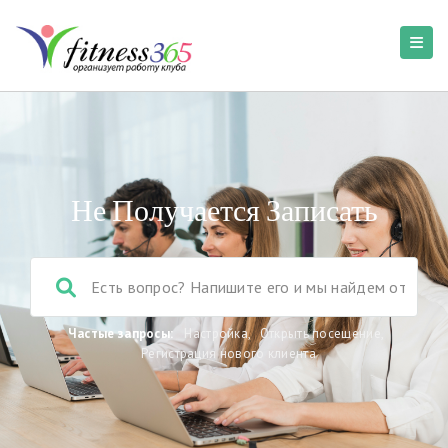
Не Получается Записать
Частые запросы:
Настройка
,
Открыть посещение
,
Регистрация нового клиента