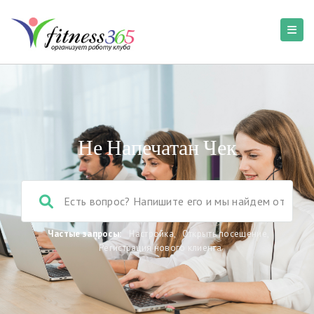
Не Напечатан Чек
Частые запросы:
Настройка
,
Открыть посещение
,
Регистрация нового клиента