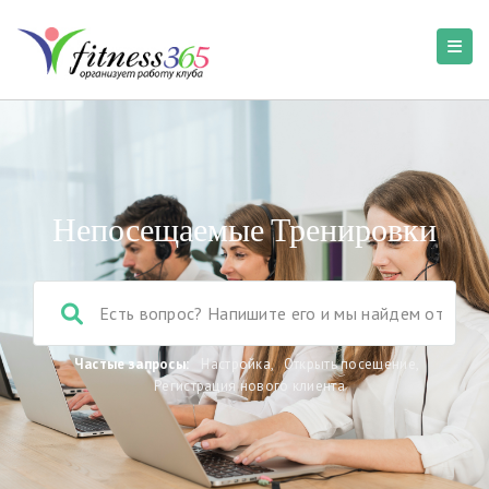
Непосещаемые Тренировки
Частые запросы:
Настройка
,
Открыть посещение
,
Регистрация нового клиента