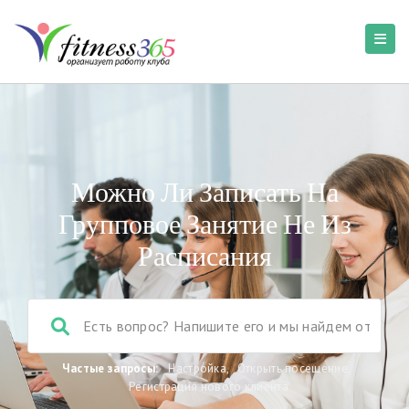
Можно Ли Записать На
Групповое Занятие Не Из
Расписания
Частые запросы:
Настройка
,
Открыть посещение
,
Регистрация нового клиента