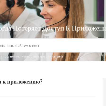
огда Потеряет Доступ К Приложен
ть посещение
,
Регистрация нового клиента
п к приложению?