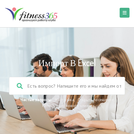
Импорт В Excel
Частые запросы:
Настройка
,
Открыть посещение
,
Регистрация нового клиента