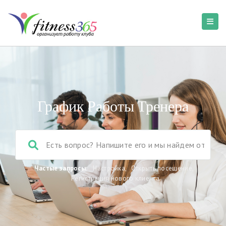
График Работы Тренера
Частые запросы:
Настройка
,
Открыть посещение
,
Регистрация нового клиента