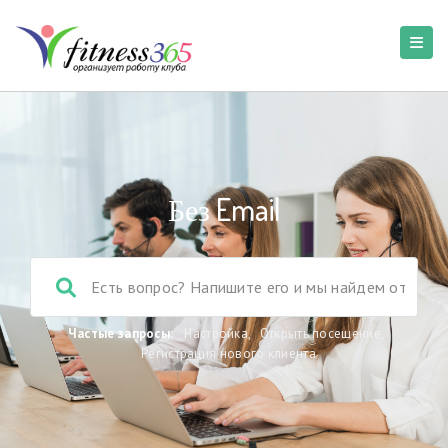
Без Email
Частые запросы:
Настройка
,
Открыть посещение
,
Регистрация нового клиента