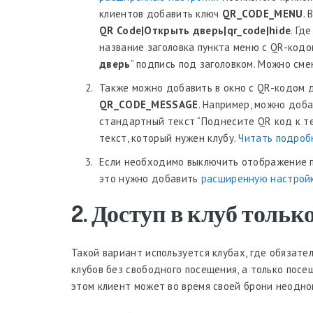
клиентов добавить ключ
QR_CODE_MENU
. 
QR Code|Открыть дверь|qr_code|hide
. Где
название заголовка пункта меню с QR-кодом
дверь
” подпись под заголовком. Можно сме
Также можно добавить в окно с QR-кодом 
QR_CODE_MESSAGE
. Например, можно доб
стандартный текст “Поднесите QR код к те
текст, который нужен клубу.
Читать подроб
Если необходимо выключить отображение п
это нужно добавить
расширенную настрой
2. Доступ в клуб толь
Такой вариант используется клубах, где обязат
клубов без свободного посещения, а только пос
этом клиент может во время своей брони неодно