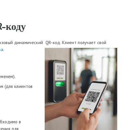
R-коду
азовый динамический QR-код. Клиент получает свой
а.
еменем).
м (для клиентов
обходимо в
жения для