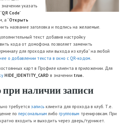
В значении указать
 “
QR Code
”
, а “
Открыть
нить название заголовка и подпись на желаемые.
дополнительный текст добавив настройку
авить кода от домофона. позволяет заменить
рминалу для прохода или выхода из клуба” на любой
нее о добавлении текста в окно с QR-кодом
.
остоянных карт в Профиле клиента в приложении. Для
ку
HIDE_IDENTITY_CARD
в значении
true.
ко при наличии записи
ельно требуется
запись
клиента для прохода в клуб. Т.е.
ещение по
персональным
либо
групповым
тренировкам. При
кратно входить и выходить через дверь/турникет.