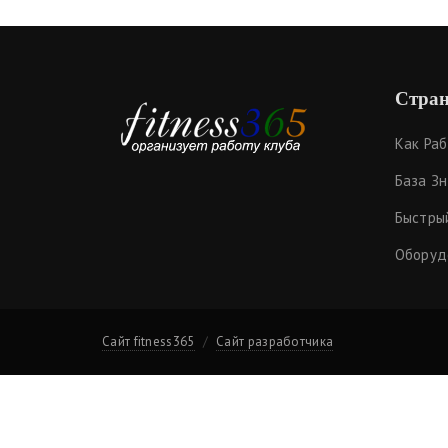
Стран
Как Ра
База З
Быстры
Оборуд
Сайт fitness365
Сайт разработчика