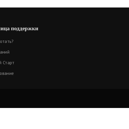
ица поддержки
ботать?
наний
й Старт
ование