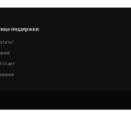
ица поддержки
ботать?
наний
й Старт
ование