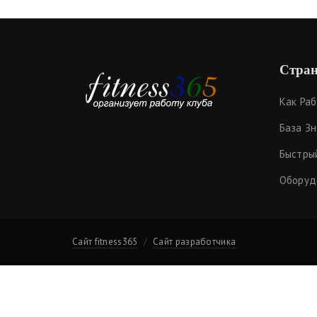
Стран
Как Ра
База З
Быстры
Оборуд
Сайт fitness365
Сайт разработчика