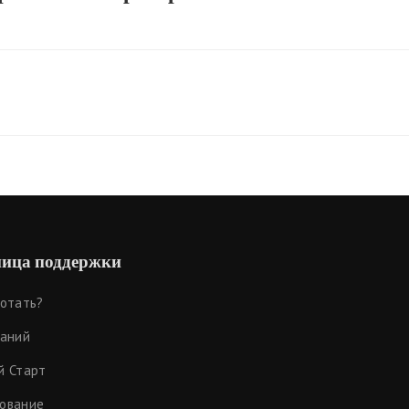
ица поддержки
ботать?
наний
й Старт
ование