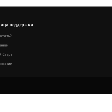
ица поддержки
ботать?
наний
й Старт
ование