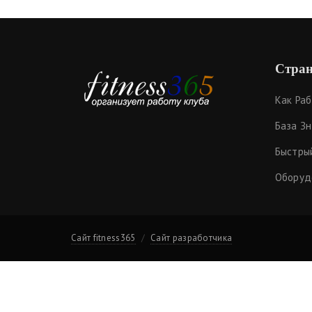
Стран
Как Ра
База З
Быстры
Оборуд
Сайт fitness365
Сайт разработчика