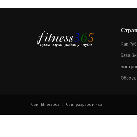
Стран
Как Ра
База З
Быстры
Оборуд
Сайт fitness365
Сайт разработчика