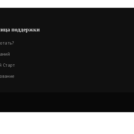
ица поддержки
ботать?
наний
й Старт
ование