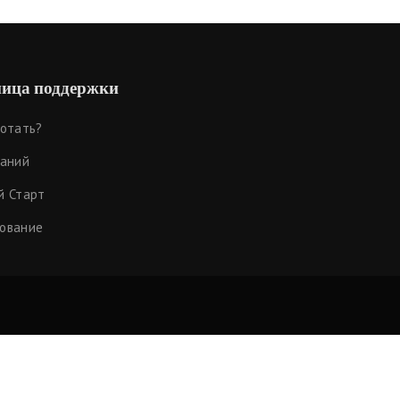
ица поддержки
ботать?
наний
й Старт
ование