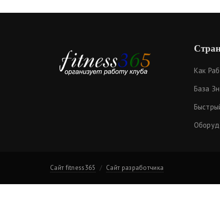
Стран
Как Ра
База З
Быстры
Оборуд
Сайт fitness365
Сайт разработчика