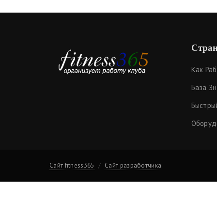
Стран
Как Ра
База З
Быстры
Оборуд
Сайт fitness365
Сайт разработчика