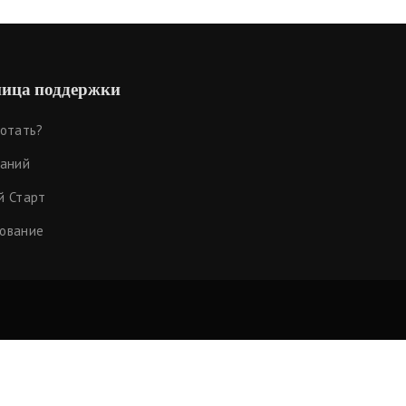
ица поддержки
ботать?
наний
й Старт
ование