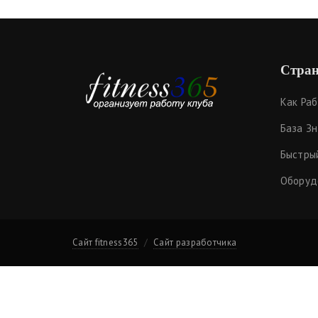
Стран
Как Ра
База З
Быстры
Оборуд
Сайт fitness365
Сайт разработчика