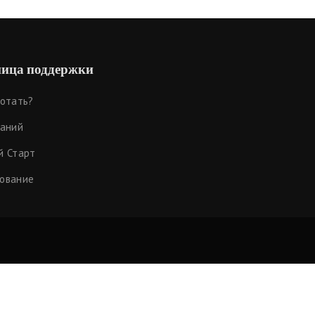
ица поддержки
ботать?
наний
й Старт
ование