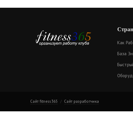
Стран
Как Ра
База З
Быстры
Оборуд
Сайт fitness365
Сайт разработчика