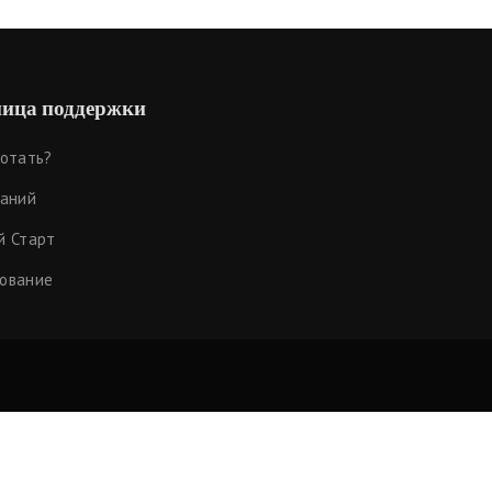
ица поддержки
ботать?
наний
й Старт
ование