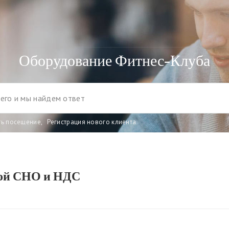
Оборудование Фитнес-Клуба
ть посещение
,
Регистрация нового клиента
ной СНО и НДС