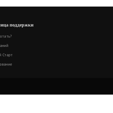
ица поддержки
ботать?
наний
й Старт
ование