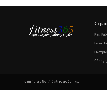
Стран
Как Ра
База З
Быстры
Оборуд
Сайт fitness365
Сайт разработчика