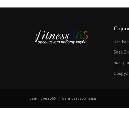
Стран
Как Ра
База З
Быстры
Оборуд
Сайт fitness365
Сайт разработчика