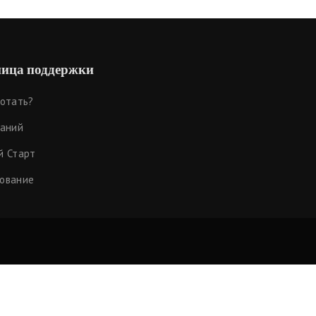
ица поддержки
ботать?
наний
й Старт
ование