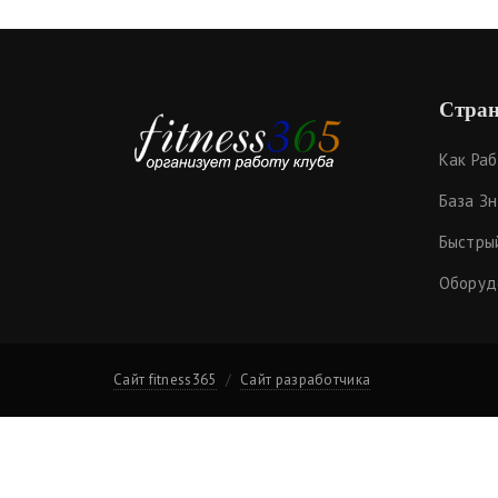
Стран
Как Ра
База З
Быстры
Оборуд
Сайт fitness365
Сайт разработчика