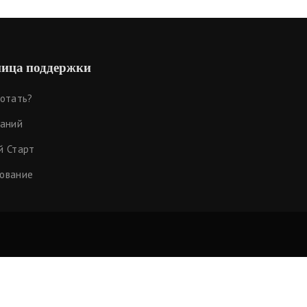
ица поддержки
ботать?
наний
й Старт
ование